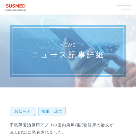
NEWS
ニュース記事詳細
お知らせ
執筆・論⽂
不眠障害治療用アプリの国内第Ⅲ相試験結果の論文が
SLEEP誌に発表されました。